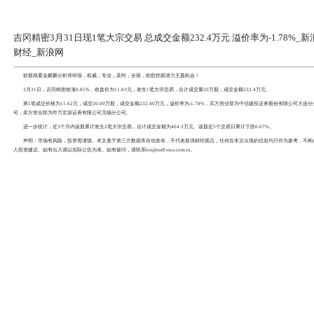
吉冈精密3月31日现1笔大宗交易 总成
财经_新浪网
炒股就看
金麒麟分析师研报
，权威，专业，及时，全面，
3月31日，
吉冈精密
收涨0.85%，收盘价为11.83元，发
第1笔成交价格为11.62元，成交20.00万股，成交金额232.
司，卖方营业部为
申万宏源
证券有限公司无锡分公司。
进一步统计，近3个月内该股累计发生2笔大宗交易，合计成交金额
声明：市场有风险，投资需谨慎。本文基于第三方数据库自动
人投资建议。如有出入请以实际公告为准。如有疑问，请联系biz@staff