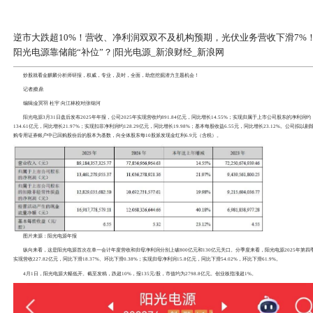
逆市大跌超10%！营收、净利润
阳光电源靠储能“补位”？|阳光电
炒股就看
金麒麟分析师研报
，权威，专业，及时，全面，
记者|蔡鼎
编辑|金冥羽 杜宇 向江林校对|张锦河
阳光电源
3月31日盘后发布2025年年报，公司2025年实现
134.61亿元，同比增长21.97%；实现扣非净利润约128.29
购专用证券账户中已回购股份后的股本为基数，向全体股东每10