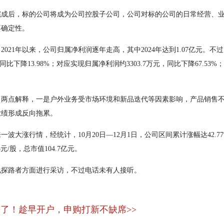
后，标的公司将成为公司控股子公司，公司对标的公司的日常经营、业
不确定性。
21年以来，公司归属净利润逐年走高，其中2024年达到1.07亿元。不
比下降13.98%；对应实现归属净利润约3303.7万元，同比下降67.53%
点解释，一是户外业务受市场环境和新品迭代等因素影响，产品销售不
业绩形成反向拖累。
涨行情，经统计，10月20日—12月1日，公司区间累计涨幅达42.77%，
5元/股，总市值104.7亿元。
探路者方面进行采访，不过电话未有人接听。
了！趁早开户，申购打新不缺席>>