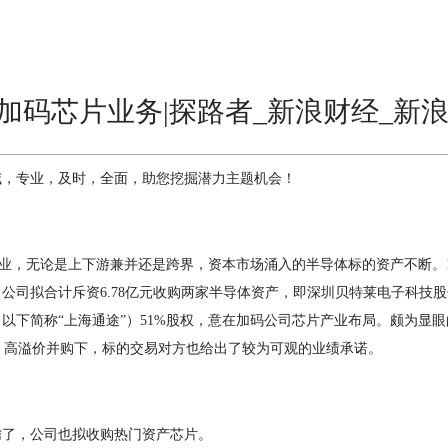
加码芯片业务|探路者_新浪财经_新
威，专业，及时，全面，助您挖掘潜力主题机会！
业
，无论是上下游兼并还是跨界，资本市场涌入的半导体标的资产不断。1
告，公司拟合计斥资6.78亿元收购两家半导体资产，即深圳贝特莱电子科技股
以下简称“上海通途”）51%股权，意在加码公司芯片产业布局。颇为显
5%。高溢价并购下，标的交易对方也给出了较为可观的业绩承诺。
了，公司也拟收购热门资产芯片。