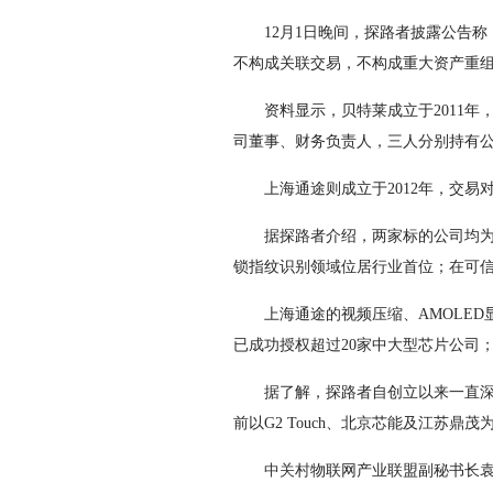
12月1日晚间，探路者披露公告称，拟
不构成关联交易，不构成重大资产重
资料显示，贝特莱成立于2011年
司董事、财务负责人，三人分别持有公司31
上海通途则成立于2012年，交易
据探路者介绍，两家标的公司均为各
锁指纹识别领域位居行业首位；在可
上海通途的视频压缩、AMOLED显
已成功授权超过20家中大型芯片公司
据了解，探路者自创立以来一直深耕
前以G2 Touch、北京芯能及江苏鼎
中关村
物联网产业联盟副秘书长