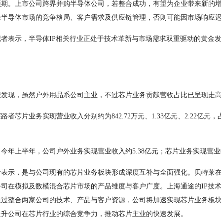
预期。上市公司跨界并购半导体公司，若整合成功，有望为企业带来新的
悉半导体市场的竞争格局、客户需求及供应链管理，否则可能因市场响应
表示，半导体IP相关行业正处于技术革新与市场需求双重驱动的黄金发
现，虽然户外用品系公司主业，不过芯片业务贡献营收占比已呈现走
者芯片业务实现营业收入分别约为842.72万元、1.33亿元、2.22亿元，
年上半年，公司户外业务实现营业收入约5.38亿元；芯片业务实现营业收
示，是与公司现有的芯片业务板块形成深度互补与全面强化。贝特莱在
司在模拟及数模混合芯片市场的产品维度与客户广度。上海通途的IP技
通过整合两家公司的技术、产品与客户资源，公司将加速实现芯片业务板
提升公司在芯片行业的综合竞争力，推动芯片主业的快速发展。