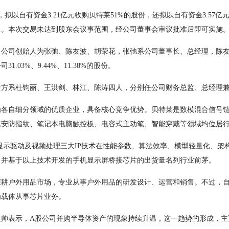
以自有资金3.21亿元收购贝特莱51%的股份，还拟以自有资金3.57亿
组。本次交易未达到股东会议事范围，经公司董事会审议批准后即可实施
，公司创始人为张弛、陈友波、胡荣花，张弛系公司董事长、总经理，陈
.03%、9.44%、11.38%的股份。
对方系杜钧丽、王洪剑、林江、陈涛四人，分别任公司财务总监、总经理
自细分领域的优质企业，具备核心竞争优势。贝特莱是数模混合信号链
信安防指纹、笔记本电脑触控板、电容式主动笔、智能穿戴等领域均位居
示驱动及视频处理三大IP技术在性能参数、算法效率、模型轻量化、架构
；并基于以上技术开发的手机显示屏桥接芯片的出货量名列行业前茅。
户外用品市场，专业从事户外用品的研发设计、运营和销售。不过，自2
茂为载体从事芯片业务。
袁帅表示，A股公司并购半导体资产的现象持续升温，这一趋势的形成，主