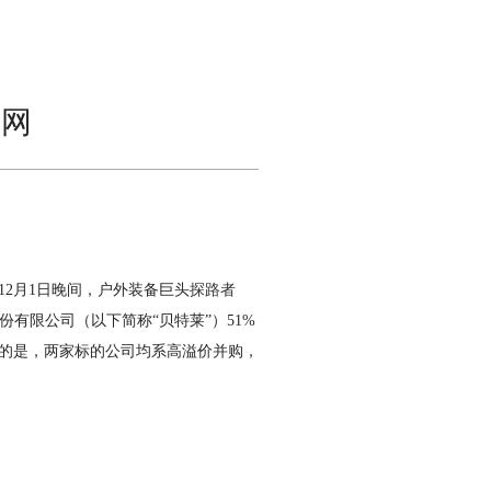
浪网
2月1日晚间，户外装备巨头
探路者
份有限公司（以下简称“贝特莱”）51%
眼的是，两家标的公司均系高溢价并购，