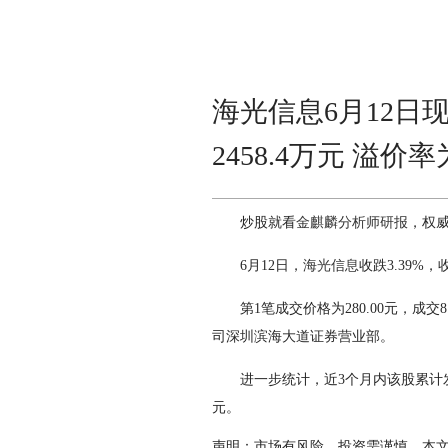
海光信息6月12日现
2458.4万元 溢价
炒股就看
金麒麟分析师研报
，权
6月12日，
海光信息
收跌3.39%，
第1笔成交价格为280.00元，成交8.
司深圳滨海大道证券营业部。
进一步统计，近3个月内该股累计发生5
元。
声明：市场有风险，投资需谨慎。本