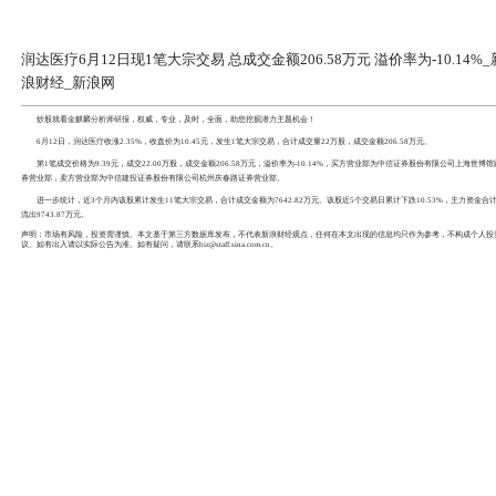
润达医疗6月12日现1笔大宗交易 总成
浪财经_新浪网
炒股就看
金麒麟分析师研报
，权威，专业，及时，全面，
6月12日，
润达医疗
收涨2.35%，收盘价为10.45元，发
第1笔成交价格为9.39元，成交22.00万股，成交金额206.5
券营业部，卖方营业部为
中信建投
证券股份有限公司杭州庆春
进一步统计，近3个月内该股累计发生11笔大宗交易，合计成交金
流出9743.87万元。
声明：市场有风险，投资需谨慎。本文基于第三方数据库发布