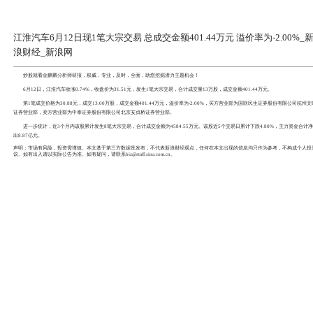
江淮汽车6月12日现1笔大宗交易 总成
浪财经_新浪网
炒股就看
金麒麟分析师研报
，权威，专业，及时，全面，
6月12日，
江淮汽车
收涨0.74%，收盘价为31.51元，发
第1笔成交价格为30.88元，成交13.00万股，成交金额401.
证券营业部，卖方营业部为
中泰证券
股份有限公司北京安贞桥
进一步统计，近3个月内该股累计发生8笔大宗交易，合计成交金额
出8.87亿元。
声明：市场有风险，投资需谨慎。本文基于第三方数据库发布